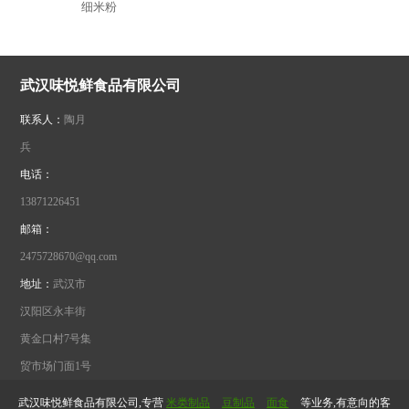
细米粉
武汉味悦鲜食品有限公司
联系人：
陶月
兵
电话：
13871226451
邮箱：
2475728670@qq.com
地址：
武汉市
汉阳区永丰街
黄金口村7号集
贸市场门面1号
武汉味悦鲜食品有限公司,专营
米类制品
豆制品
面食
等业务,有意向的客