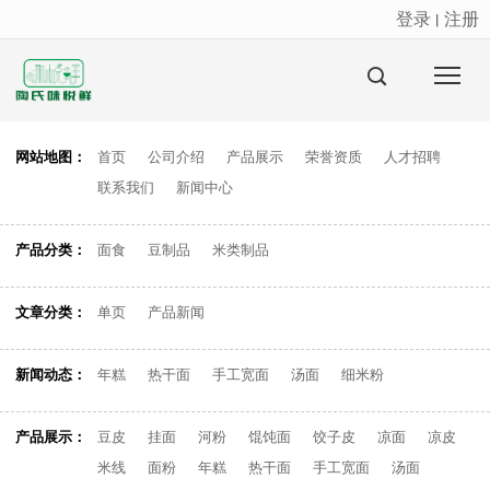
登录
注册
丨
很遗憾，因您的浏览器版本过低导致无法获得最佳浏览体验，推荐下载安装谷歌浏览器！
网站地图：
首页
公司介绍
产品展示
荣誉资质
人才招聘
联系我们
新闻中心
产品分类：
面食
豆制品
米类制品
文章分类：
单页
产品新闻
新闻动态：
年糕
热干面
手工宽面
汤面
细米粉
产品展示：
豆皮
挂面
河粉
馄饨面
饺子皮
凉面
凉皮
米线
面粉
年糕
热干面
手工宽面
汤面